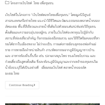
โครงการเว็บไซต์ .ไทย เพื่อชุมชน
เว็บไซต์ในโครงการ “เว็บไซต์ดอทไทยเพื่อชุมชน” โดยมูลนิธิศูนย์
สารสนเทศเครือข่ายไทย แนะนำวิถีชีวิตและวัฒนธรรมของตลาดน้ำคลอง
ลัดมะยม พื้นที่สีเขียวและสายน้ำที่เต็มไปด้วยมนต์เสน่ห์แห่งวิถีชุมชน
ดั้งเดิมและความอบอุ่นของผู้คน ภายในเว็บไซต์จะพาคุณไปรู้จักกับ
สถานที่ท่องเที่ยวสำคัญ กิจกรรมล่องเรือชมสวน และวิถีชีวิตริมคลองที่หา
ชมได้ยากในเมืองหลวง ไม่ว่าจะเป็น การแต่งกายย้อนยุคของพ่อค้าแม่
ขาย การพายเรือจำหน่ายสินค้า งานหัตถกรรมจากภูมิปัญญาชาวบ้าน
และ อาหารท้องถิ่นขึ้นชื่อ เช่น ปลาเผาสมุนไพร ขนมไทยโบราณ และ
ก๋วยเตี๋ยวเรือสูตรดั้งเดิม ซึ่งสะท้อนภูมิปัญญาและรากเหง้าของชุมชนริม
น้ำฝั่งธนบุรีได้เป็นอย่างดี เยี่ยมชมเว็บไซต์ ตลาดน้ําคลองลัด
มะยม.ไทย
Continue Reading