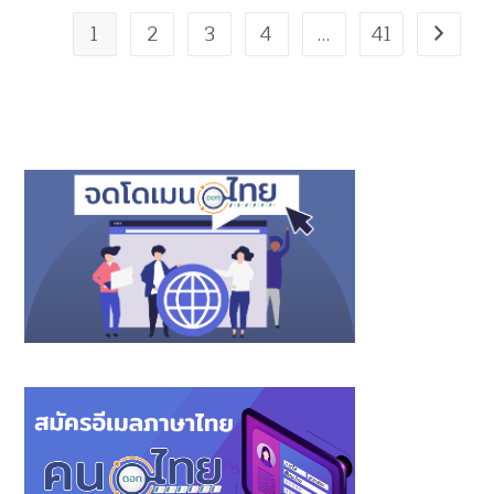
1
2
3
4
…
41