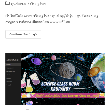
ศูนย์ระยอง
/
เว็บครู.ไทย
เว็บไซต์ในโครงการ “เว็บครู.ไทย” ศูนย์ ครูผู้นำรุ่น 1 ศูนย์ระยอง ครู
กาญจนา โพธิ์ทอง เยี่ยมชมไซต์ www.แจ้.ไทย
Continue Reading