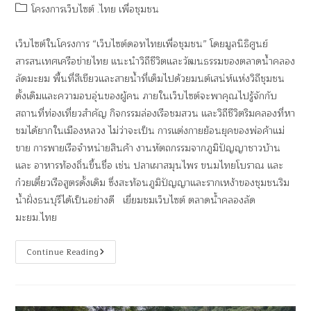
โครงการเว็บไซต์ .ไทย เพื่อชุมชน
เว็บไซต์ในโครงการ “เว็บไซต์ดอทไทยเพื่อชุมชน” โดยมูลนิธิศูนย์
สารสนเทศเครือข่ายไทย แนะนำวิถีชีวิตและวัฒนธรรมของตลาดน้ำคลอง
ลัดมะยม พื้นที่สีเขียวและสายน้ำที่เต็มไปด้วยมนต์เสน่ห์แห่งวิถีชุมชน
ดั้งเดิมและความอบอุ่นของผู้คน ภายในเว็บไซต์จะพาคุณไปรู้จักกับ
สถานที่ท่องเที่ยวสำคัญ กิจกรรมล่องเรือชมสวน และวิถีชีวิตริมคลองที่หา
ชมได้ยากในเมืองหลวง ไม่ว่าจะเป็น การแต่งกายย้อนยุคของพ่อค้าแม่
ขาย การพายเรือจำหน่ายสินค้า งานหัตถกรรมจากภูมิปัญญาชาวบ้าน
และ อาหารท้องถิ่นขึ้นชื่อ เช่น ปลาเผาสมุนไพร ขนมไทยโบราณ และ
ก๋วยเตี๋ยวเรือสูตรดั้งเดิม ซึ่งสะท้อนภูมิปัญญาและรากเหง้าของชุมชนริม
น้ำฝั่งธนบุรีได้เป็นอย่างดี เยี่ยมชมเว็บไซต์ ตลาดน้ําคลองลัด
มะยม.ไทย
Continue Reading