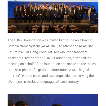
The THNIC Foundation was invited by the The Asia Pacific
Domain Name System (APAC DNS) to attend the APAC DNS
Forum 2023 at Hong Kong. Mr. Anawin Pongsaboripat,
Assistant Director of the THNIC Foundation, attended the
meeting on behalf of the foundation and spoke on the topics
“The next phase of digital transformation: A Multilingual
Internet”. He presented and exchanged ideas on driving the
UA project in the local languages of each country.