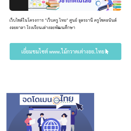
เว็บไซต์ในโครงการ “เว็บครู.ไทย” ศูนย์ อุดรธานี
ครู
โชคอนันต์
งอยผาลา
โรงเรียน
เต่างอยพัฒนศึกษา
เยี่ยมชมไซต์ www.ไม้กวาดเต่างอย.ไทย