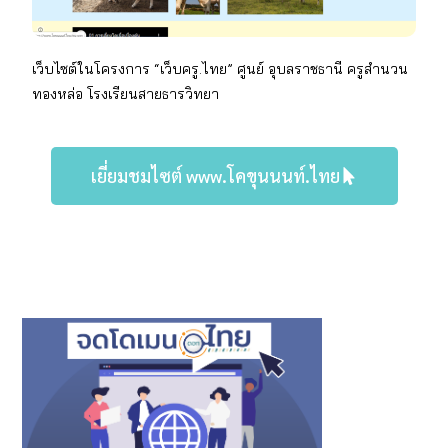
เว็บไซต์ในโครงการ “เว็บครู.ไทย” ศูนย์ อุบลราชธานี
ครู
สำนวน
ทองหล่อ
โรงเรียน
สายธารวิทยา
เยี่ยมชมไซต์ www.โคขุนนนท์.ไทย