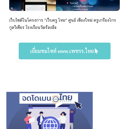
เว็บไซต์ในโครงการ “เว็บครู.ไทย” ศูนย์ เชียงใหม่
ครู
เกรียงไกร
กุลวิเชียร
โรงเรียน
วัดร้องอ้อ
เยี่ยมชมไซต์ www.เพชรร.ไทย