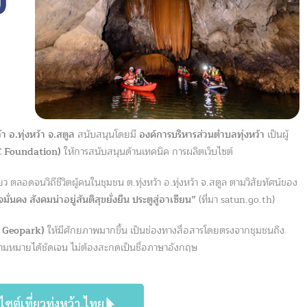
้า อ.ทุ่งหว้า จ.สตูล
สนับสนุนโดยมี
องค์การบริหารส่วนตำบลทุ่งหว้า
เป็นผู้
IC Foundation)
ให้การสนับสนุนด้านเทคนิค การผลิตเว็บไซต์
ี่ยว ตลอดจนวิถีชีวิตผู้คนในชุมชน ต.ทุ่งหว้า อ.ทุ่งหว้า จ.สตูล ตามวิสัยทัศน์ของ
่นคง สังคมน่าอยู่สันติสุขยั่งยืน ประตูสู่อาเซียน”
(ที่มา satun.go.th)
 Geopark)
ให้มีศักยภาพมากขึ้น เป็นช่องทางสื่อสารโดยตรงจากชุมชนถึง
ามหมายได้ชัดเจน ไม่ต้องสะกดเป็นชื่อภาษาอังกฤษ
ไซต์เที่ยวทุ่งหว้า.ไทย