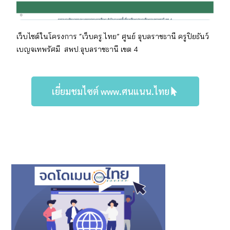
เว็บไซต์ในโครงการ “เว็บครู.ไทย” ศูนย์ อุบลราชธานี
ครู
ปิยธันว์
เบญจเทพรัศมี
สพป.อุบลราชธานี เขต
4
เยี่ยมชมไซต์ www.ศนแนน.ไทย