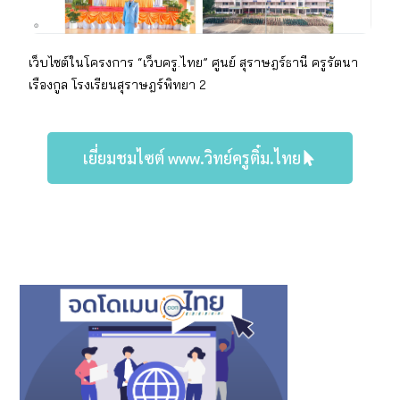
เว็บไซต์ในโครงการ “เว็บครู.ไทย” ศูนย์ สุราษฎร์ธานี
ครูรัตนา
เรืองกูล โรงเรียนสุราษฎร์พิทยา 2
เยี่ยมชมไซต์ www.วิทย์ครูติ๋ม.ไทย