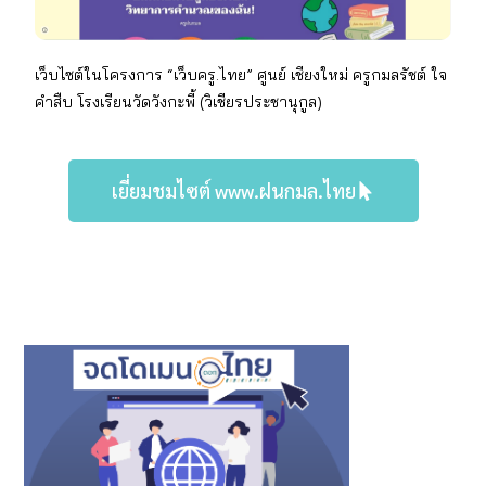
เว็บไซต์ในโครงการ “เว็บครู.ไทย” ศูนย์ เชียงใหม่
ครู
กมลรัชต์ ใจ
คำสืบ
โรงเรียน
วัดวังกะพี้ (วิเชียรประชานุกูล)
เยี่ยมชมไซต์ www.ฝนกมล.ไทย