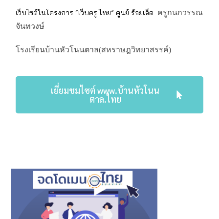
เว็บไซต์ในโครงการ “เว็บครู.ไทย” ศูนย์ ร้อยเอ็ด
ครูกนกวรรณ
จันทวงษ์
โรงเรียนบ้านหัวโนนตาล
(สหราษฎวิทยาสรรค์)
เยี่ยมชมไซต์ www.บ้านหัวโนน
ตาล.ไทย