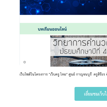
เว็บไซต์ในโครงการ “เว็บครู.ไทย” ศูนย์ กาญจนบุรี
ครู
สิรีธร
เยี่ยมชมเว็บ