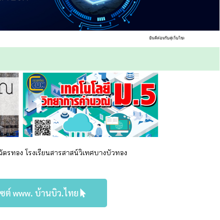
 ฉัตรทอง
โรงเรียนสารสาสน์วิเทศบางบัวทอง
ไซต์ www. บ้านบิว.ไทย