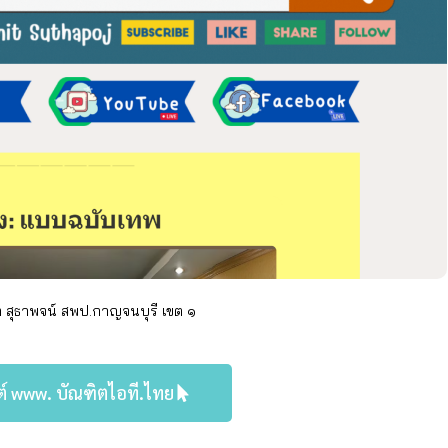
ต สุธาพจน์
สพป.กาญจนบุรี
เขต ๑
ต์ www. บัณฑิตไอที.ไทย