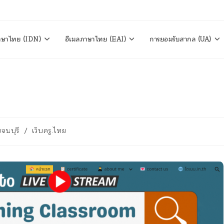
าษาไทย (IDN)
อีเมลภาษาไทย (EAI)
การยอมรับสากล (UA)
จนบุรี
/
เว็บครู.ไทย