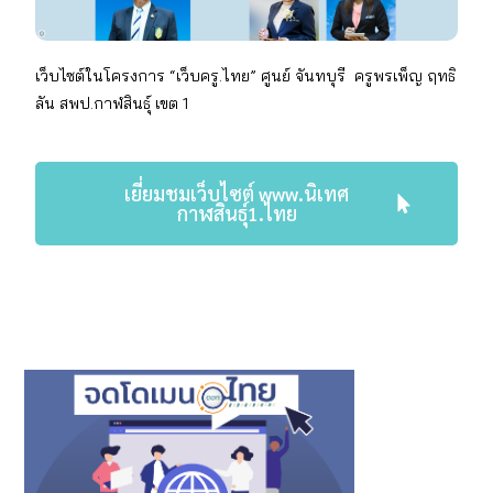
เว็บไซต์ในโครงการ “เว็บครู.ไทย” ศูนย์ จันทบุรี
ครูพรเพ็ญ ฤทธิ
ลัน สพป.กาฬสินธุ์ เขต 1
เยี่ยมชมเว็บไซต์ www.นิเทศ
กาฬสินธุ์1.ไทย