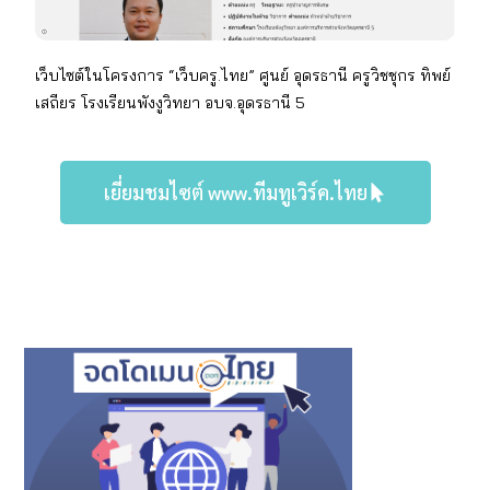
เว็บไซต์ในโครงการ “เว็บครู.ไทย” ศูนย์ อุดรธานี
ครู
วิชชุกร ทิพย์
เสถียร
โรงเรียน
พังงูวิทยา อบจ.อุดรธานี 5
เยี่ยมชมไซต์ www.ทีมทูเวิร์ค.ไทย