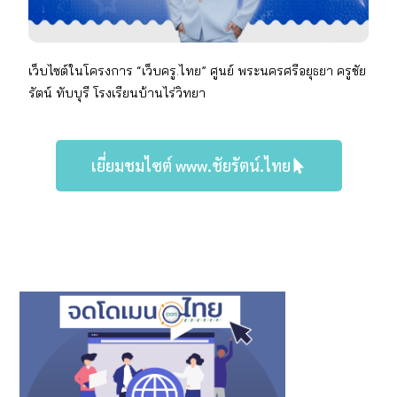
เว็บไซต์ในโครงการ “เว็บครู.ไทย” ศูนย์ พระนครศรีอยุธยา
ครูชัย
รัตน์ ทับบุรี
โรงเรียนบ้านไร่วิทยา
เยี่ยมชมไซต์ www.ชัยรัตน์.ไทย