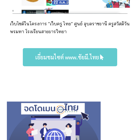
เว็บไซต์ในโครงการ “เว็บครู.ไทย” ศูนย์ อุบลราชธานี
ครู
สวัสดิวัน
พรมทา
โรงเรียน
สายธารวิทยา
เยี่ยมชมไซต์ www.ชัยมี.ไทย