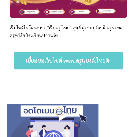
เว็บไซต์ในโครงการ “เว็บครู.ไทย” ศูนย์ สุราษฎร์ธานี
ครู
วรพล
ครุฑวิสัย
โรงเรียน
ปากพนัง
เยี่ยมชมเว็บไซต์ www.ครูแบงค์.ไทย