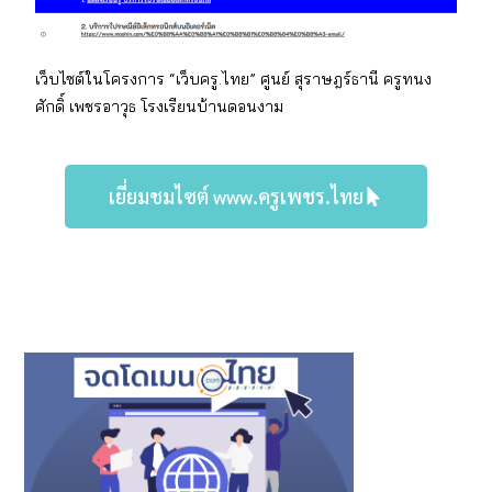
เว็บไซต์ในโครงการ “เว็บครู.ไทย” ศูนย์ สุราษฎร์ธานี
ครูทนง
ศักดิ์ เพชรอาวุธ โรงเรียนบ้านดอนงาม
เยี่ยมชมไซต์ www.ครูเพชร.ไทย