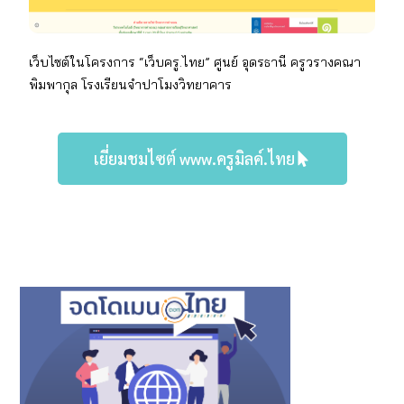
เว็บไซต์ในโครงการ “เว็บครู.ไทย” ศูนย์ อุดรธานี
ครู
วรางคณา
พิมพากุล
โรงเรียน
จำปาโมงวิทยาคาร
เยี่ยมชมไซต์ www.ครูมิลค์.ไทย