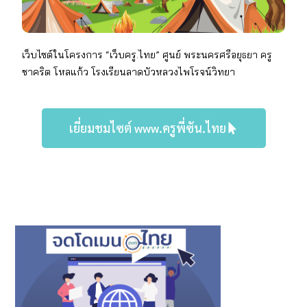
เว็บไซต์ในโครงการ “เว็บครู.ไทย” ศูนย์ พระนครศรีอยุธยา
ครู
ชาคริต โหลแก้ว โรงเรียนลาดบัวหลวงไพโรจน์วิทยา
เยี่ยมชมไซต์ www.ครูพี่ซัน.ไทย