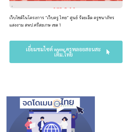
เว็บไซต์ในโครงการ “เว็บครู.ไทย” ศูนย์ ร้อยเอ็ด
ครูชนาภัทร
แสงงาม สพป.ศรีสะเกษ เขต 1
เยี่ยมชมไซต์ www.ครูพลอยสอนสะ
เต็ม.ไทย