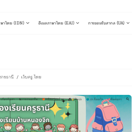
าษาไทย (IDN)
อีเมลภาษาไทย (EAI)
การยอมรับสากล (UA)
ลราชธานี
/
เว็บครู.ไทย