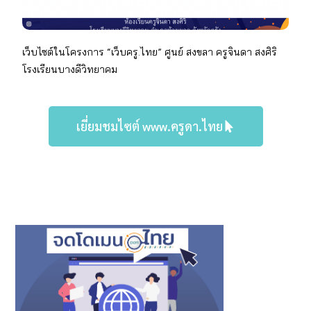
เว็บไซต์ในโครงการ “เว็บครู.ไทย” ศูนย์ สงขลา
ครู
จินดา สงศิริ
โรงเรียน
บางดีวิทยาคม
เยี่ยมชมไซต์ www.ครูดา.ไทย