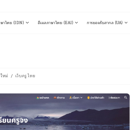
าษาไทย (IDN)
อีเมลภาษาไทย (EAI)
การยอมรับสากล (UA)
งใหม่
/
เว็บครู.ไทย