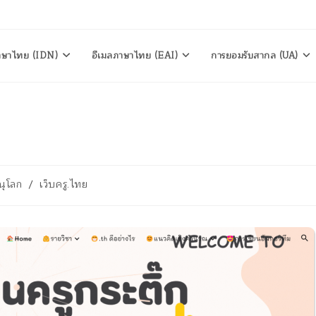
าษาไทย (IDN)
อีเมลภาษาไทย (EAI)
การยอมรับสากล (UA)
ณุโลก
/
เว็บครู.ไทย