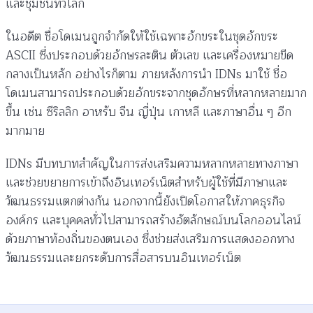
และชุมชนทั่วโลก
Topic 3: การกำหนดค่าและมาตรฐานสากล
0/4
ในอดีต ชื่อโดเมนถูกจำกัดให้ใช้เฉพาะอักขระในชุดอักขระ
Topic 4: ข้อจำกัดและการแก้ไขปัญหา
0/2
ASCII ซึ่งประกอบด้วยอักษรละติน ตัวเลข และเครื่องหมายขีด
กลางเป็นหลัก อย่างไรก็ตาม ภายหลังการนำ IDNs มาใช้ ชื่อ
แบบฝึกหัดการแนะนำชื่อโดเมนที่เป็นภาษาท้องถิ่น
โดเมนสามารถประกอบด้วยอักขระจากชุดอักษรที่หลากหลายมาก
(Introducing Internationalized Domain Names
0/1
ขึ้น เช่น ซีริลลิก อาหรับ จีน ญี่ปุ่น เกาหลี และภาษาอื่น ๆ อีก
– IDNs)
มากมาย
IDNs มีบทบาทสำคัญในการส่งเสริมความหลากหลายทางภาษา
และช่วยขยายการเข้าถึงอินเทอร์เน็ตสำหรับผู้ใช้ที่มีภาษาและ
วัฒนธรรมแตกต่างกัน นอกจากนี้ยังเปิดโอกาสให้ภาคธุรกิจ
องค์กร และบุคคลทั่วไปสามารถสร้างอัตลักษณ์บนโลกออนไลน์
ด้วยภาษาท้องถิ่นของตนเอง ซึ่งช่วยส่งเสริมการแสดงออกทาง
วัฒนธรรมและยกระดับการสื่อสารบนอินเทอร์เน็ต