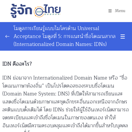
Menu
โมดูลการเรียนรู้แบบไมโครด้าน Universal
Acceptance โมดูลที่ 5: การแนะนำชื่อโดเมนสากล
(Internationalized Domain Names: IDNs)
Topic 1: บทนำและพื้นฐานโครงสร้างอินเทอร์เน็ต
0/4
Lesson 1: ยินดีต้อนรับสู่โมดูลที่ 5 และวัตถุประสงค์การเรียนรู้
IDN คืออะไร?
Lesson 2: ทำความรู้จักกับโซนราก (Root Zone): TLD, gTLD และ
IDN ย่อมาจาก Internationalized Domain Name หรือ “ชื่อ
ccTLD
โดเมนภาษาท้องถิ่น” เป็นโปรโตคอลของระบบชื่อโดเมน
Lesson 3: ชื่อโดเมนภาษาท้องถิ่น (IDN) คืออะไร?
(Domain Name System: DNS) ที่เปิดให้สามารถเขียนและ
แสดงชื่อโดเมนด้วยภาษาและชุดอักขระอื่นนอกเหนือจากอักษร
Lesson 4: ทำไมต้องมี IDNs?
ละตินแบบดั้งเดิมได้ โดย IDNs ช่วยให้ผู้ใช้อินเทอร์เน็ตสามารถ
จดทะเบียนและเข้าถึงชื่อโดเมนในภาษาของตนเอง ทำให้
Topic 2: กลไกทางเทคนิคและการแปลงข้อมูล
0/3
(Technical Core)
อินเทอร์เน็ตมีความครอบคลุมและเข้าถึงได้มากขึ้นสำหรับบุคคล