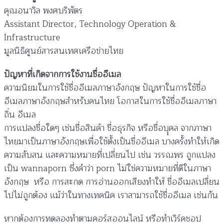
คุณอนาวิล พงศบริพัตร
บทที่ 2 การทำงานของระบบอีเมล
0/2
Assistant Director, Technology Operation &
Infrastructure
บทที่ 3 การสร้างระบบอีเมลเพื่อให้บริการอีเมล
0/5
มูลนิธิศูนย์สารสนเทศเครือข่ายไทย
บทที่ 4 การปรับแต่งระบบอีเมลเพื่อเพิ่มประสิทธิภาพ
0/4
ปัญหาที่เกิดจากการใช้งานชื่ออีเมล
การทำงาน
ความนิยมในการใช้ชื่ออีเมลภาษาอังกฤษ ปัญหาในการใช้ชื่อ
อีเมลภาษาอังกฤษสำหรับคนไทย โอกาสในการใช้ชื่ออีเมลภาษา
ถิ่น อีเมล
การแปลงชื่อใดๆ เช่นชื่อสินค้า ชื่อธุรกิจ หรือชื่อบุุคล จากภาษา
ไทยมาเป็นภาษาอังกฤษเพื่อใช้ตั้งเป็นชื่ออีเมล บางครั้งทำให้เกิด
ความสับสน และความหมายที่เปลี่ยนไป เช่น วรรณพร ถูกแปลง
เป็น wannaporn ซึ่งคำว่า porn ไม่ใช่ความหมายที่ดีในภาษา
อังกฤษ หรือ การสะกด การอ่านออกเสียงทำให้ ชื่ออีเมลเปลี่ยน
ไปไม่ถูกต้อง แม้ว่าในทางเทคนิค เราสามารถใช้ชื่ออีเมล เช่นกัน
หากต้องการทดลองทำตามคอร์สออนไลน์ หรือทำเวิร์คชอป